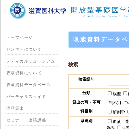
トップページ
収蔵資料データベ
センターについて
メディカルミュージアム
検索
収蔵資料について
検索語句
収蔵資料データベース
分類
模型
バーチャルスライド
貸出の可・不可
備品貸出
科目別
解剖学
セミナー・出張講義
系統別
血液・
器系
生