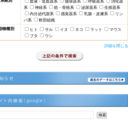
系統別
血液・造血器系
循環器系
呼吸器系
消化器
系
神経系
筋・骨格系
泌尿器系
生殖器系
内分泌代謝系
感覚器系
乳腺・皮膚系
リン
パ系
軟部組織
動物種別
ヒト
サル
イヌ
ネコ
ラット
マウス
ブタ
ウシ
詳細を閉じ