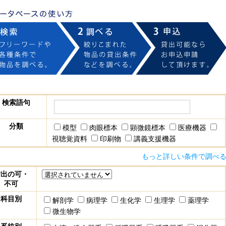
検索語句
分類
模型
肉眼標本
顕微鏡標本
医療機器
視聴覚資料
印刷物
講義支援機器
もっと詳しい条件で調べ
貸出の可・
不可
科目別
解剖学
病理学
生化学
生理学
薬理学
微生物学